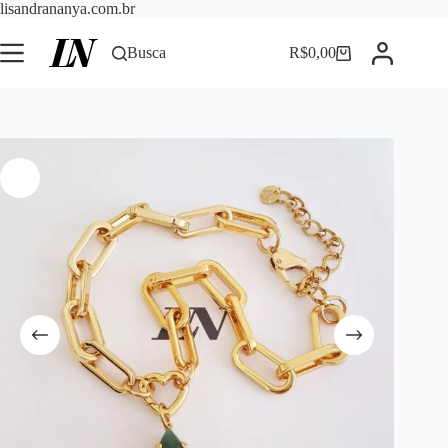
Pular
lisandrananya.com.br
para
o
Busca
R$
0,00
Carrinho
conteúdo