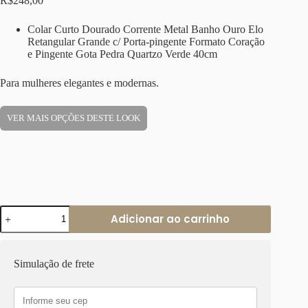
R$
248,00
Colar Curto Dourado Corrente Metal Banho Ouro Elo
Retangular Grande c/ Porta-pingente Formato Coração
e Pingente Gota Pedra Quartzo Verde 40cm
Para mulheres elegantes e modernas.
VER MAIS OPÇÕES DESTE LOOK
Colar
Adicionar ao carrinho
Curto
Dourado
Corrente
Metal
Simulação de frete
Banho
Ouro
Elo
Retangular