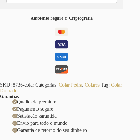
Grande
Pingente
Gota
Ambiente Seguro c/ Criptografia
Pedra
Quartzo
Verde
40cm
quantidade
SKU:
8736-colar
Categorias:
Colar Pedra
,
Colares
Tag:
Colar
Dourado
Garantias
Qualidade premium
Pagamento seguro
Satisfação garantida
Envio para todo o mundo
Garantia de retorno do seu dinheiro