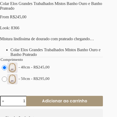
Colar Elos Grandes Trabalhados Mistos Banho Ouro e Banho
Prateado
From
R$
245,00
Look: 8366
Mistura lindíssima de dourado com prateado chegando…
Colar Elos Grandes Trabalhados Mistos Banho Ouro e
Banho Prateado
Comprimento
-
40cm
-
R$
245,00
-
50cm
-
R$
295,00
Colar
Adicionar ao carrinho
Elos
Grandes
Trabalhados
Mistos