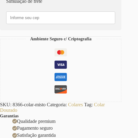
Simulação de frete
Banho
Ouro
e
Banho
Prateado
quantidade
Ambiente Seguro c/ Criptografia
SKU:
8366-colar-misto
Categoria:
Colares
Tag:
Colar
Dourado
Garantias
Qualidade premium
Pagamento seguro
Satisfação garantida