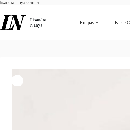
Pular
lisandrananya.com.br
para
o
conteúdo
Lisandra
Roupas
Kits e 
Nanya