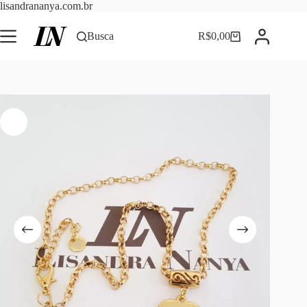
Pular
lisandrananya.com.br
para
o
Busca
R$
0,00
Carrinho
conteúdo