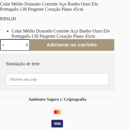
Colar Médio Dourado Corrente Aço Banho Ouro Elo
Português-130 Pingente Coração Plano 45cm
R$
94,00
Colar Médio Dourado Corrente Aço Banho Ouro Elo
Português-130 Pingente Coração Plano 45cm
Colar
Adicionar ao carrinho
Médio
Dourado
Corrente
Aço
Simulação de frete
Banho
Ouro
Elo
Português-
130
Pingente
Coração
Ambiente Seguro c/ Criptografia
Plano
45cm
quantidade