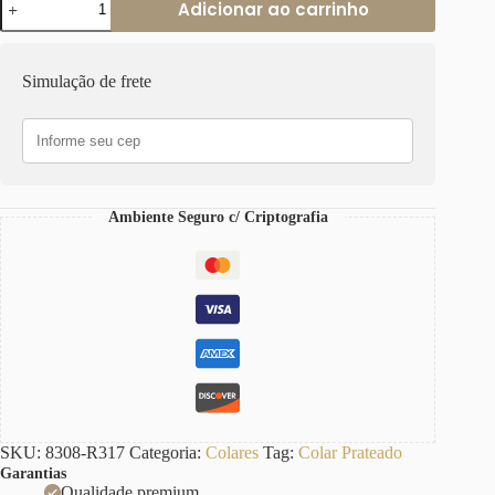
Adicionar ao carrinho
Elo
Grumet-
317
Corrente
Simulação de frete
Aço
Banho
Prateado
quantidade
Ambiente Seguro c/ Criptografia
SKU:
8308-R317
Categoria:
Colares
Tag:
Colar Prateado
Garantias
Qualidade premium