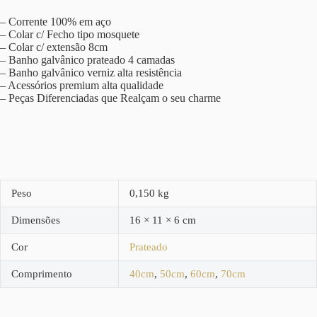
– Corrente 100% em aço
– Colar c/ Fecho tipo mosquete
– Colar c/ extensão 8cm
– Banho galvânico prateado 4 camadas
– Banho galvânico verniz alta resistência
– Acessórios premium alta qualidade
– Peças Diferenciadas que Realçam o seu charme
Peso
0,150 kg
Dimensões
16 × 11 × 6 cm
Cor
Prateado
Comprimento
40cm
,
50cm
,
60cm
,
70cm