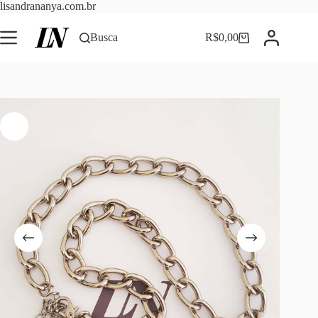
Pular
lisandrananya.com.br
para
o
Busca
R$
0,00
Carrinho
conteúdo