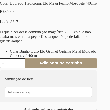
Colar Dourado Tradicional Elo Mega Fecho Mosquete (40cm)
R$
350,00
Look: 8317
O que dizer dessa combinação magnífica!? É luxo que não
acaba mais em uma peça clássica que não pode faltar no
guarda-roupas!
Colar Banho Ouro Elo Grumet Gigante Metal Moldado
Conectável 40cm
Colar
Adicionar ao carrinho
Dourado
Tradicional
Elo
Mega
Simulação de frete
Fecho
Mosquete
(40cm)
quantidade
Ambiente Seguro c/ Criptografia