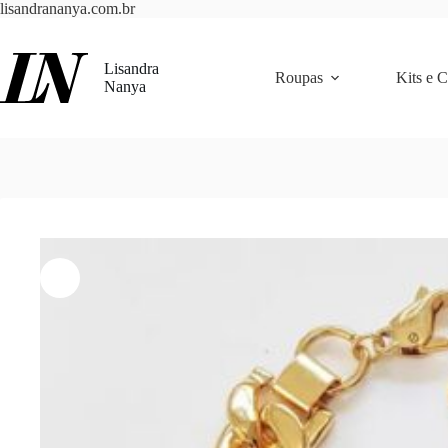
Pular
lisandrananya.com.br
para
o
conteúdo
Lisandra
Roupas
Kits e 
Nanya