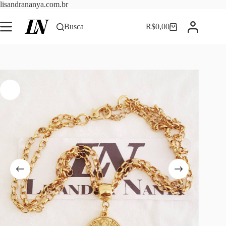
Pular
lisandrananya.com.br
para
o
Busca
R$
0,00
Carrinho
conteúdo