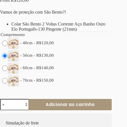
From
R$
120,00
Vamos de proteção com São Bento?!
Colar São Bento 2 Voltas Corrente Aço Banho Ouro
Elo Português-130 Pingente (21mm)
Comprimento
-
40cm
-
R$
120,00
-
50cm
-
R$
130,00
-
60cm
-
R$
140,00
-
70cm
-
R$
150,00
Colar
Adicionar ao carrinho
São
Bento
Banho
Ouro
Simulação de frete
Corrente