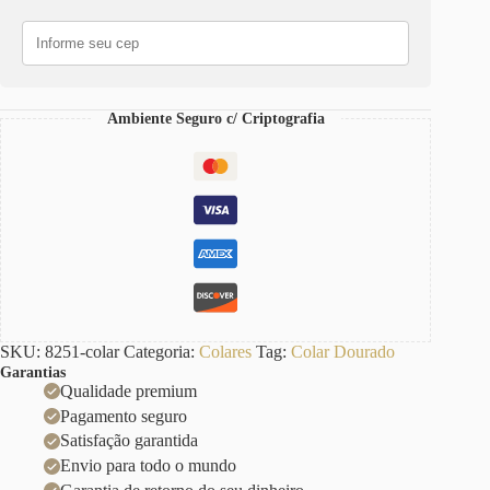
Aço
2
Voltas
Elo
Português-
130
Ambiente Seguro c/ Criptografia
quantidade
SKU:
8251-colar
Categoria:
Colares
Tag:
Colar Dourado
Garantias
Qualidade premium
Pagamento seguro
Satisfação garantida
Envio para todo o mundo