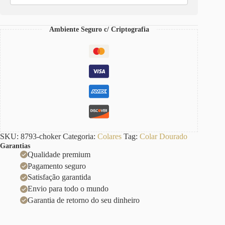
Longo-
424
Fecho
Ambiente Seguro c/ Criptografia
Mosquete
35cm
quantidade
SKU:
8793-choker
Categoria:
Colares
Tag:
Colar Dourado
Garantias
Qualidade premium
Pagamento seguro
Satisfação garantida
Envio para todo o mundo
Garantia de retorno do seu dinheiro