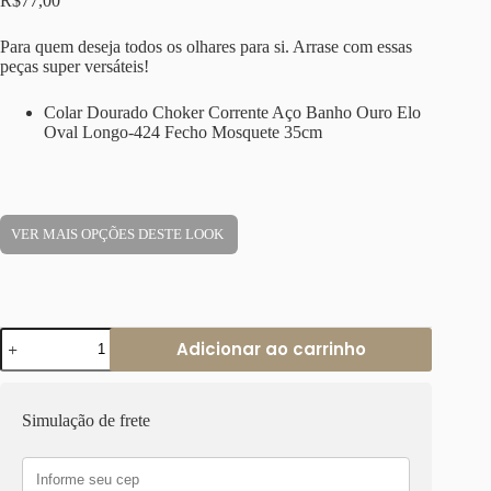
R$
77,00
Para quem deseja todos os olhares para si. Arrase com essas
peças super versáteis!
Colar Dourado Choker Corrente Aço Banho Ouro Elo
Oval Longo-424 Fecho Mosquete 35cm
VER MAIS OPÇÕES DESTE LOOK
Colar
Adicionar ao carrinho
Dourado
Choker
Corrente
Aço
Simulação de frete
Banho
Ouro
Elo
Oval