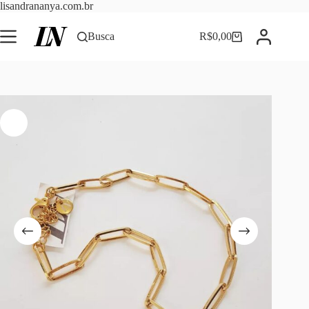
Pular
lisandrananya.com.br
para
o
Busca
R$
0,00
Carrinho
conteúdo