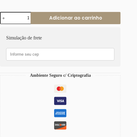
Colar
Adicionar ao carrinho
Elo
Grumet-
117
Banho
Simulação de frete
Ouro
2
Voltas
Corrente
Aço
quantidade
Ambiente Seguro c/ Criptografia