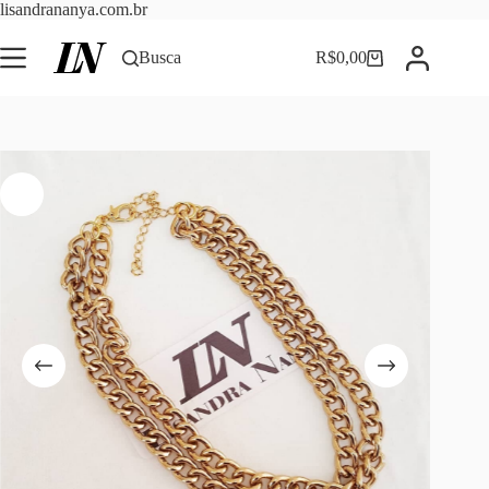
Pular
lisandrananya.com.br
para
o
Busca
R$
0,00
Carrinho
conteúdo