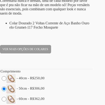
Correntaria nunca é demais, uma de cada modelo por favor
que é pra não ficar na mão de um modelo só! Peças versáteis
são essenciais, pois combinam com qualquer look e nunca
saem de moda.
Colar Dourado 2 Voltas Corrente de Aço Banho Ouro
elo Grumet-117 Fecho Mosquete
VER MAIS OPÇÕES DE COLARES
Comprimento
-
40cm
-
R$
250,00
-
50cm
-
R$
306,00
-
60cm
-
R$
362,00