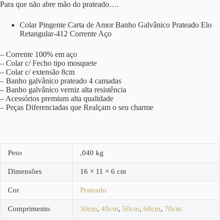
Para que não abre mão do prateado….
Colar Pingente Carta de Amor Banho Galvânico Prateado Elo
Retangular-412 Corrente Aço
– Corrente 100% em aço
– Colar c/ Fecho tipo mosquete
– Colar c/ extensão 8cm
– Banho galvânico prateado 4 camadas
– Banho galvânico verniz alta resistência
– Acessórios premium alta qualidade
– Peças Diferenciadas que Realçam o seu charme
Peso
,040 kg
Dimensões
16 × 11 × 6 cm
Cor
Prateado
Comprimento
30cm
,
40cm
,
50cm
,
60cm
,
70cm