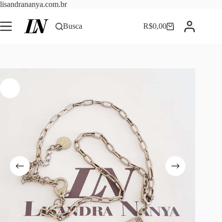
Pular
lisandrananya.com.br
para
o
Busca
R$
0,00
Carrinho
conteúdo