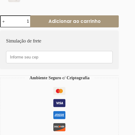
Colar
Adicionar ao carrinho
Pingente
Carta
de
Amor
Simulação de frete
Banho
Galvânico
Prateado
Elo
Retangular-
412
quantidade
Ambiente Seguro c/ Criptografia