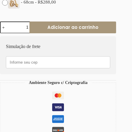
-
68cm
-
R$
288,00
Colar
Adicionar ao carrinho
Coração
Jetaime
Francês
Banho
Simulação de frete
Ouro
Elo
Grumet-
117
Corrente
Aço
quantidade
Ambiente Seguro c/ Criptografia