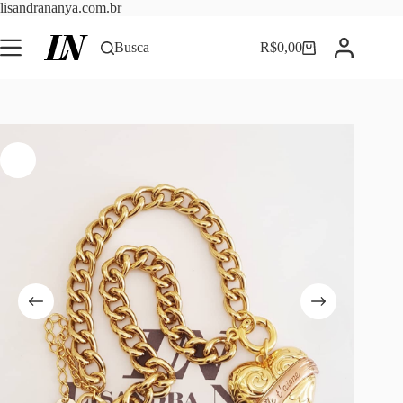
Pular
lisandrananya.com.br
para
o
Busca
R$
0,00
Carrinho
conteúdo