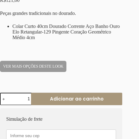
R$
121,00
Peças grandes tradicionais no dourado.
Colar Curto 40cm Dourado Corrente Aço Banho Ouro
Elo Retangular-129 Pingente Coração Geométrico
Médio 4cm
VER MAIS OPÇÕES DESTE LOOK
Colar
Adicionar ao carrinho
Curto
40cm
Dourado
Corrente
Simulação de frete
Aço
Banho
Ouro
Elo