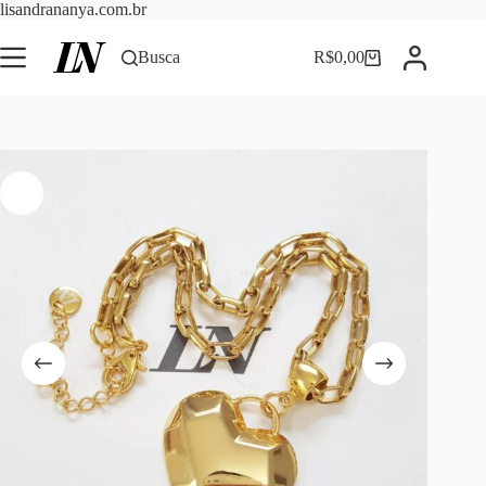
Pular
lisandrananya.com.br
para
o
Busca
R$
0,00
Carrinho
conteúdo