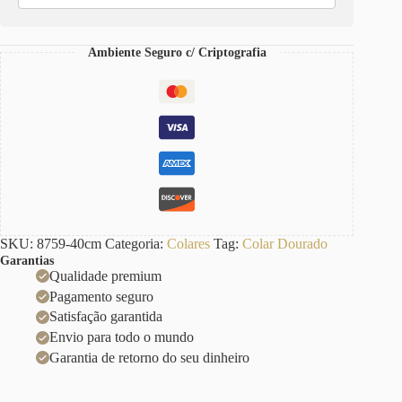
Retangular-
129
Pingente
Ambiente Seguro c/ Criptografia
Coração
Geométrico
Médio
4cm
quantidade
SKU:
8759-40cm
Categoria:
Colares
Tag:
Colar Dourado
Garantias
Qualidade premium
Pagamento seguro
Satisfação garantida
Envio para todo o mundo
Garantia de retorno do seu dinheiro