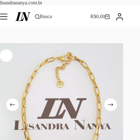
Pular
lisandrananya.com.br
para
o
Busca
R$
0,00
Carrinho
conteúdo