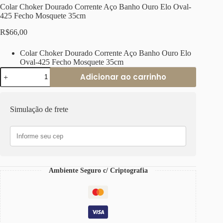
Colar Choker Dourado Corrente Aço Banho Ouro Elo Oval-
425 Fecho Mosquete 35cm
R$
66,00
Colar Choker Dourado Corrente Aço Banho Ouro Elo
Oval-425 Fecho Mosquete 35cm
Colar
Adicionar ao carrinho
Choker
Dourado
Corrente
Aço
Simulação de frete
Banho
Ouro
Elo
Oval-
425
Fecho
Mosquete
Ambiente Seguro c/ Criptografia
35cm
quantidade