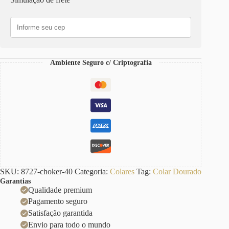
Banho
Ouro
c/
Verniz
Elo
Intercalado-
145
Ambiente Seguro c/ Criptografia
Fecho
Mosquete
40cm
quantidade
SKU:
8727-choker-40
Categoria:
Colares
Tag:
Colar Dourado
Garantias
Qualidade premium
Pagamento seguro
Satisfação garantida
Envio para todo o mundo