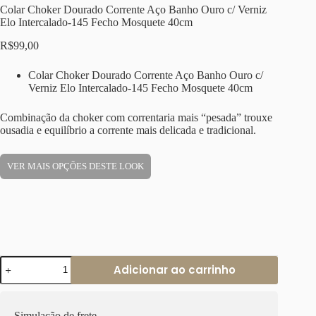
Colar Choker Dourado Corrente Aço Banho Ouro c/ Verniz
Elo Intercalado-145 Fecho Mosquete 40cm
R$
99,00
Colar Choker Dourado Corrente Aço Banho Ouro c/
Verniz Elo Intercalado-145 Fecho Mosquete 40cm
Combinação da choker com correntaria mais “pesada” trouxe
ousadia e equilíbrio a corrente mais delicada e tradicional.
VER MAIS OPÇÕES DESTE LOOK
Colar
Adicionar ao carrinho
Choker
Dourado
Corrente
Aço
Simulação de frete