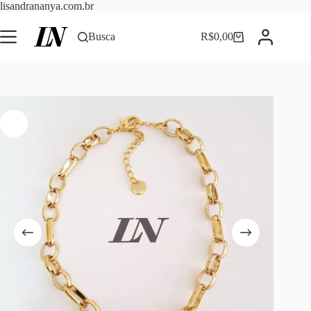
Pular
lisandrananya.com.br
para
o
Busca
R$
0,00
Carrinho
conteúdo