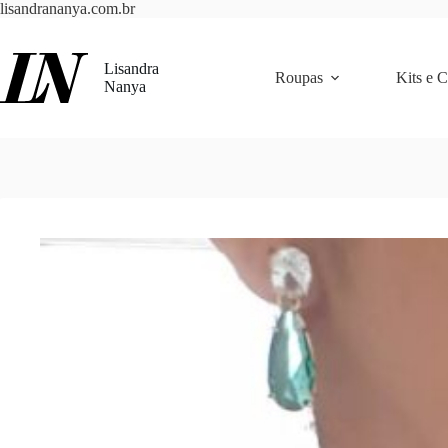
Pular
lisandrananya.com.br
para
o
conteúdo
Lisandra
Roupas
Kits e 
Nanya