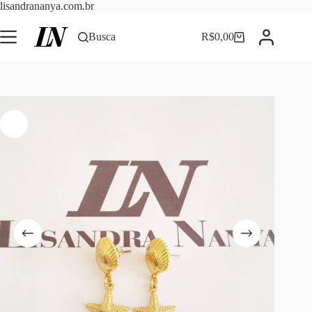
Pular
lisandrananya.com.br
para
o
Busca
R$
0,00
Carrinho
conteúdo