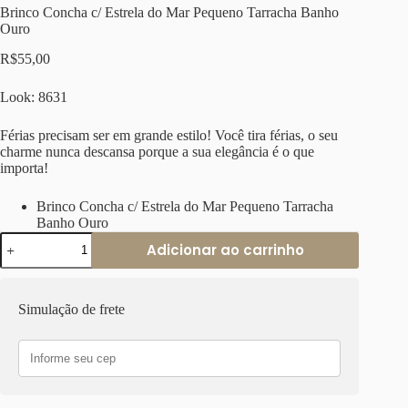
Brinco Concha c/ Estrela do Mar Pequeno Tarracha Banho
Ouro
R$
55,00
Look: 8631
Férias precisam ser em grande estilo! Você tira férias, o seu
charme nunca descansa porque a sua elegância é o que
importa!
Brinco Concha c/ Estrela do Mar Pequeno Tarracha
Banho Ouro
Brinco
Adicionar ao carrinho
Concha
c/
Estrela
do
Simulação de frete
Mar
Pequeno
Tarracha
Banho
Ouro
quantidade