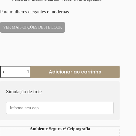
Para mulheres elegantes e modernas.
VER MAIS OPÇÕES DESTE LOOK
Anel
Adicionar ao carrinho
Dourado
Metal
Banho
Ouro
Simulação de frete
Regulável
Pedra
Mineral
Natural
Quartzo
Verde
Oval
Ambiente Seguro c/ Criptografia
Lapidada
quantidade