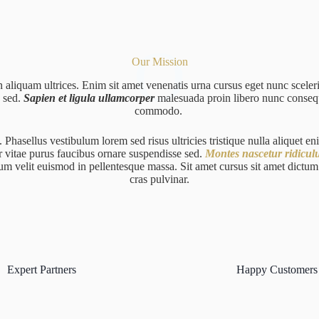
O
Our Mission
n aliquam ultrices. Enim sit amet venenatis urna cursus eget nunc sceler
e sed.
Sapien et ligula ullamcorper
malesuada proin libero nunc conseq
commodo.
 Phasellus vestibulum lorem sed risus ultricies tristique nulla aliquet eni
r vitae purus faucibus ornare suspendisse sed.
Montes nascetur ridicul
um velit euismod in pellentesque massa. Sit amet cursus sit amet dictu
cras pulvinar.
Expert Partners
Happy Customers