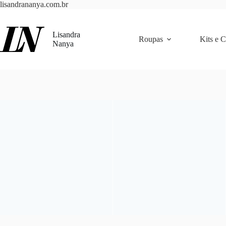
Pular
lisandrananya.com.br
para
o
conteúdo
Lisandra
Roupas
Kits e 
Nanya