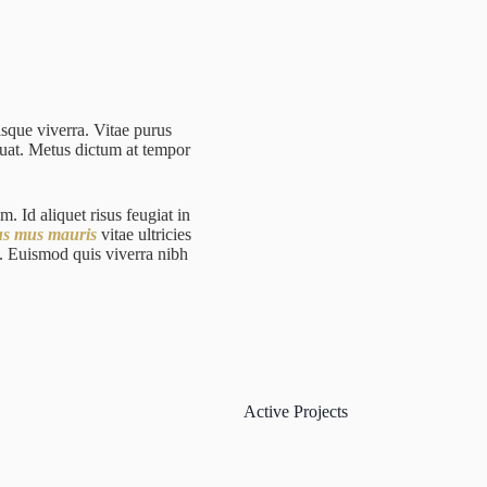
isque viverra. Vitae purus
uat. Metus dictum at tempor
m. Id aliquet risus feugiat in
us mus mauris
vitae ultricies
m. Euismod quis viverra nibh
Active Projects