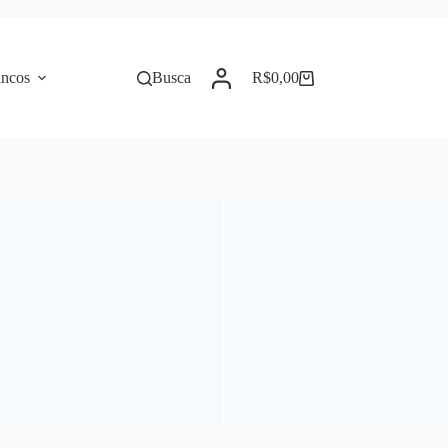
incos
Busca
R$
0,00
Carrinho