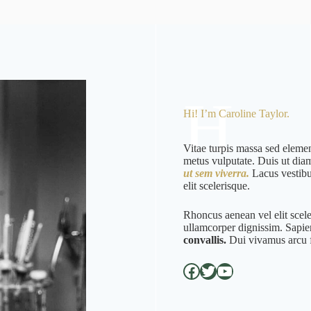
H
H
Hi! I’m Caroline Taylor.
Vitae turpis massa sed elemen
metus vulputate. Duis ut dia
ut sem viverra.
Lacus vestibu
elit scelerisque.
Rhoncus aenean vel elit scele
ullamcorper dignissim. Sapie
convallis.
Dui vivamus arcu 
Facebook
Twitter
Youtube