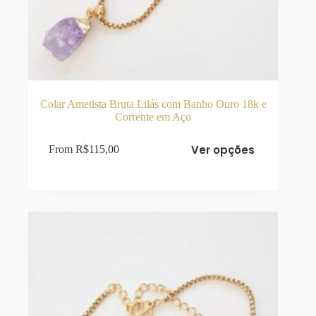
Colar Ametista Bruta Lilás com Banho Ouro 18k e
Corrente em Aço
Este
Ver opções
From
R$
115,00
produto
tem
várias
variantes.
As
opções
podem
ser
escolhidas
na
página
do
produto