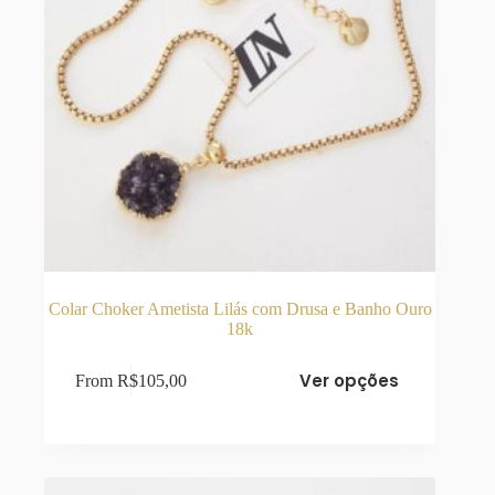
Colar Choker Ametista Lilás com Drusa e Banho Ouro
18k
Este
Ver opções
From
R$
105,00
produto
tem
várias
variantes.
As
opções