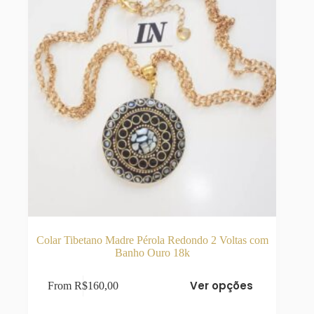
página
do
produto
Colar Tibetano Madre Pérola Redondo 2 Voltas com
Banho Ouro 18k
Este
Ver opções
From
R$
160,00
produto
tem
várias