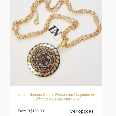
Colar Tibetano Madre Pérola com Caquinho de
Cerâmica e Banho Ouro 18k
Este
Ver opções
From
R$
160,00
produto