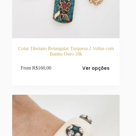
Colar Tibetano Retangular Turquesa 2 Voltas com
Banho Ouro 18k
Este
Ver opções
From
R$
160,00
produto
tem
várias
variantes.
As
opções
podem
ser
escolhidas
na
página
do
produto