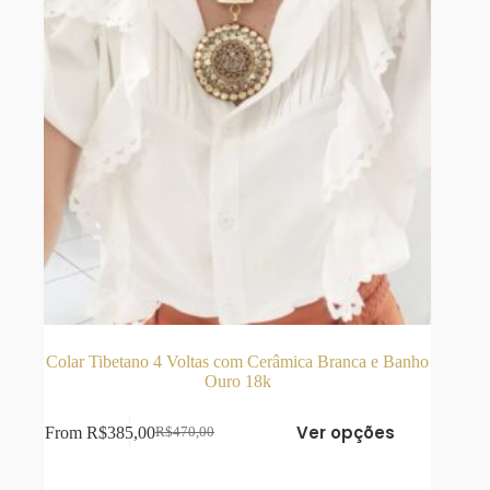
produto
Colar Tibetano 4 Voltas com Cerâmica Branca e Banho
Ouro 18k
Este
Ver opções
From
R$
385,00
R$
470,00
produto
O
O
tem
preço
preço
várias
original
atual