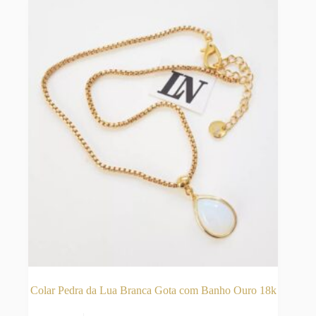
podem
ser
escolhidas
na
página
do
produto
Colar Pedra da Lua Branca Gota com Banho Ouro 18k
Este