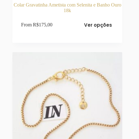
Colar Gravatinha Ametista com Selenita e Banho Ouro
18k
Este
Ver opções
From
R$
175,00
produto
tem
várias
variantes.
As
opções
podem
ser
escolhidas
na
página
do
produto