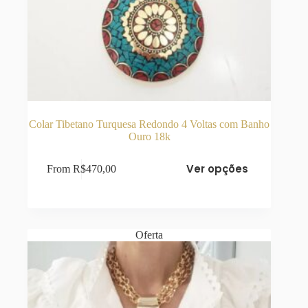
Colar Tibetano Turquesa Redondo 4 Voltas com Banho
Ouro 18k
Este
Ver opções
From
R$
470,00
produto
tem
várias
variantes.
As
opções
Oferta
podem
ser
escolhidas
na
página
do