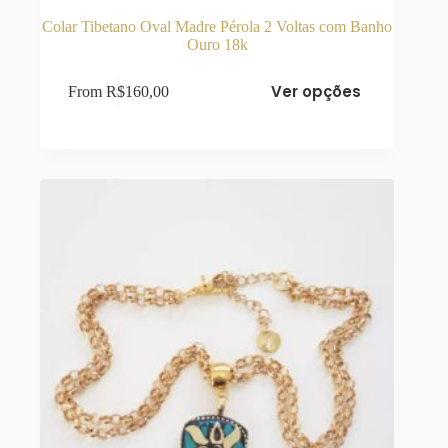
Colar Tibetano Oval Madre Pérola 2 Voltas com Banho
Ouro 18k
Este
Ver opções
From
R$
160,00
produto
tem
várias
variantes.
As
opções
podem
ser
escolhidas
na
página
do
produto