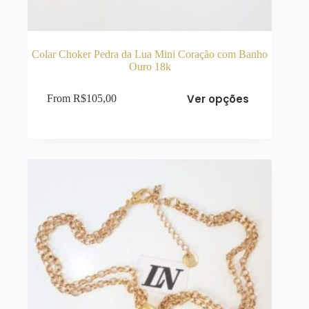
Colar Choker Pedra da Lua Mini Coração com Banho
Ouro 18k
Este
Ver opções
From
R$
105,00
produto
tem
várias
variantes.
As
opções
podem
ser
escolhidas
na
página
do
produto