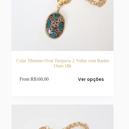
Colar Tibetano Oval Turquesa 2 Voltas com Banho
Ouro 18k
Este
Ver opções
From
R$
160,00
produto
tem
várias
variantes.
As
opções
podem
ser
escolhidas
na