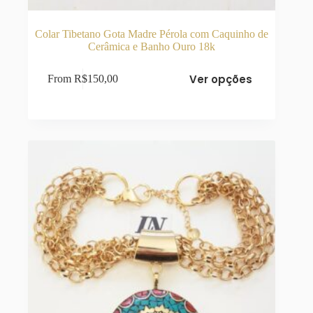
Colar Tibetano Gota Madre Pérola com Caquinho de
Cerâmica e Banho Ouro 18k
Este
Ver opções
From
R$
150,00
produto
tem
várias
variantes.
As
opções
podem
ser
escolhidas
na
página
do
produto