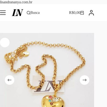
Pular
lisandrananya.com.br
para
o
Busca
R$
0,00
Carrinho
conteúdo