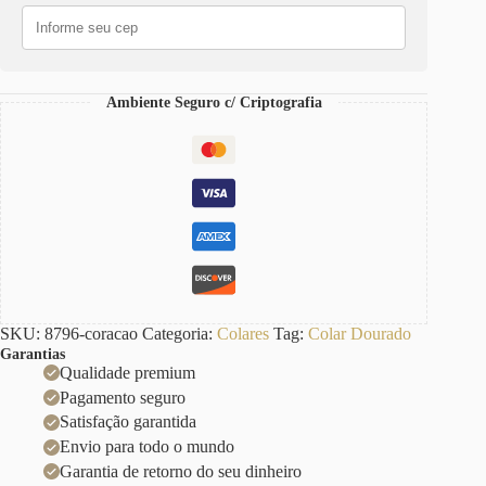
Elo
Português-
218
Pingente
Coração
Ambiente Seguro c/ Criptografia
Pedras
Coloridas
Fecho
Mosquete
40cm
quantidade
SKU:
8796-coracao
Categoria:
Colares
Tag:
Colar Dourado
Garantias
Qualidade premium
Pagamento seguro
Satisfação garantida
Envio para todo o mundo
Garantia de retorno do seu dinheiro