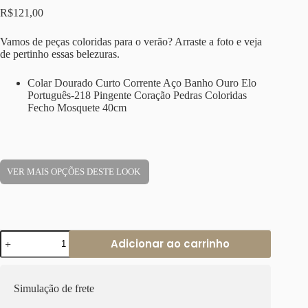
R$
121,00
Vamos de peças coloridas para o verão? Arraste a foto e veja
de pertinho essas belezuras.
Colar Dourado Curto Corrente Aço Banho Ouro Elo
Português-218 Pingente Coração Pedras Coloridas
Fecho Mosquete 40cm
VER MAIS OPÇÕES DESTE LOOK
Colar
Adicionar ao carrinho
Dourado
Curto
Corrente
Aço
Simulação de frete
Banho
Ouro